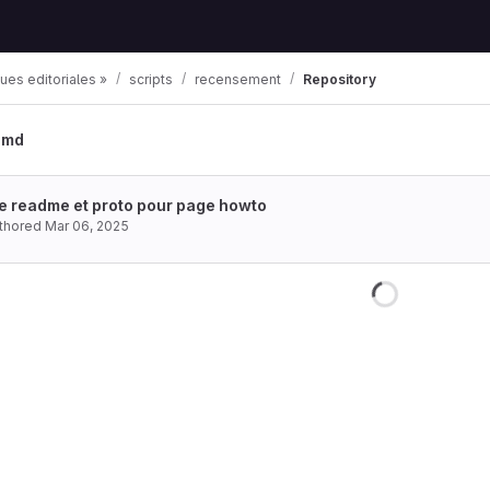
ques editoriales »
scripts
recensement
Repository
.md
e readme et proto pour page howto
thored
Mar 06, 2025
Loading