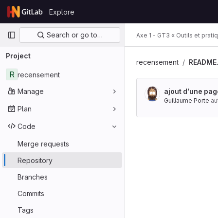
Skip to content
Explore
GitLab
Primary navigation
Search or go to…
Axe 1 - GT3 « Outils et prati
Project
recensement
README
R
recensement
Manage
ajout d'une pag
Guillaume Porte
au
Plan
Code
Merge requests
Repository
Branches
Commits
Tags