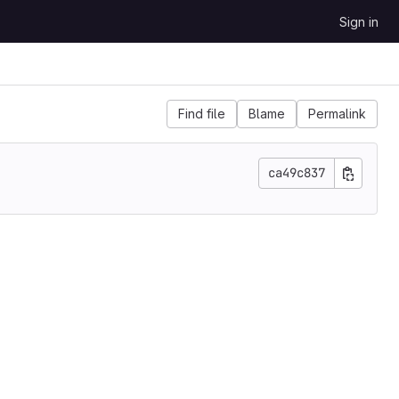
Sign in
Find file
Blame
Permalink
ca49c837