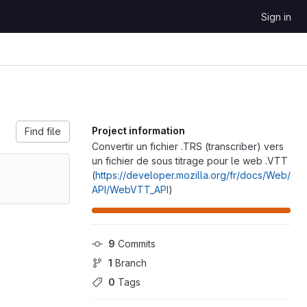
Sign in
Project information
Find file
Convertir un fichier .TRS (transcriber) vers
un fichier de sous titrage pour le web .VTT
(
https://developer.mozilla.org/fr/docs/Web/
API/WebVTT_API
)
9
 Commits
1
 Branch
0
 Tags