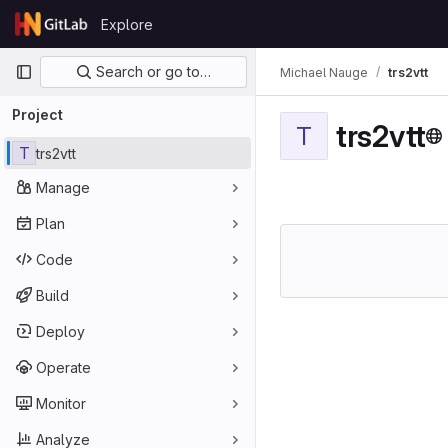
Skip to content
Explore
GitLab
Primary navigation
Search or go to…
Michael Nauge
trs2vtt
Project
trs2vtt
T
T
trs2vtt
Manage
Plan
Code
Build
Deploy
Operate
Monitor
Analyze