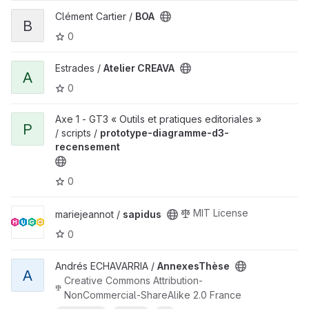
Clément Cartier /
BOA
B
0
Estrades /
Atelier CREAVA
A
0
Axe 1 - GT3 « Outils et pratiques editoriales »
P
/ scripts /
prototype-diagramme-d3-
recensement
0
MIT License
mariejeannot /
sapidus
0
Andrés ECHAVARRIA /
AnnexesThèse
A
Creative Commons Attribution-
NonCommercial-ShareAlike 2.0 France