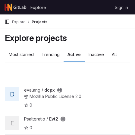
Skip to content
Explore
Sign in
GitLab
Explore
Projects
Explore projects
Most starred
Trending
Active
Inactive
All
evalang /
dcpx
D
Mozilla Public License 2.0
0
Psalteratio /
Evt2
E
0