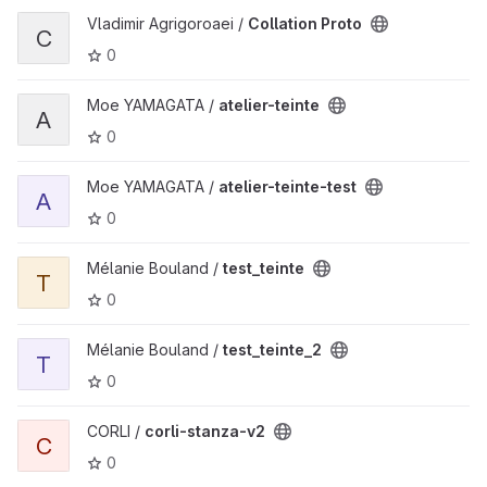
Vladimir Agrigoroaei /
Collation Proto
C
0
Moe YAMAGATA /
atelier-teinte
A
0
Moe YAMAGATA /
atelier-teinte-test
A
0
Mélanie Bouland /
test_teinte
T
0
Mélanie Bouland /
test_teinte_2
T
0
CORLI /
corli-stanza-v2
C
0