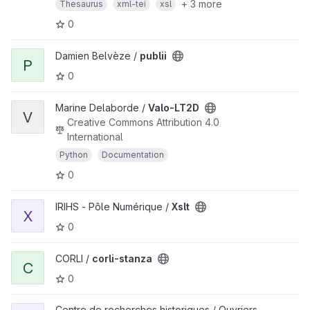
+ 3 more
Thesaurus
xml-tei
xsl
0
Damien Belvèze /
publii
P
0
Marine Delaborde /
Valo-LT2D
V
Creative Commons Attribution 4.0
International
Python
Documentation
0
IRIHS - Pôle Numérique /
Xslt
X
0
CORLI /
corli-stanza
C
0
Centre de recherches historiques / Ouvriers