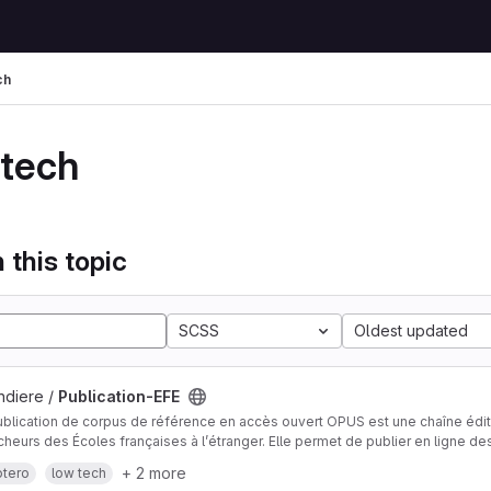
ch
 tech
 this topic
SCSS
Oldest updated
ndiere /
Publication-EFE
blication de corpus de référence en accès ouvert OPUS est une chaîne édi
cheurs des Écoles françaises à l’étranger. Elle permet de publier en ligne d
notices, images, plans, textes, etc.) sous forme de sites Web statiques dura
ose sur une logique low tech : fichiers Markdown, transformation automat
+ 2 more
otero
low tech
GitLab.