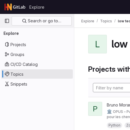
Skip to content
Explore
GitLab
Primary navigation
Search or go to…
Explore
Topics
low te
Explore
low
L
Projects
Groups
CI/CD Catalog
Projects with
Topics
Snippets
Bruno Mora
P
🏛️
OPUS – Pu
pour les cher
(catalogues, 
Le projet rep
Python
Z
hébergement 