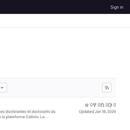
Sign in
0
0
0
0
des doctorantes et doctorants du
Updated
Jan 18, 2026
 la plateforme Callisto. La