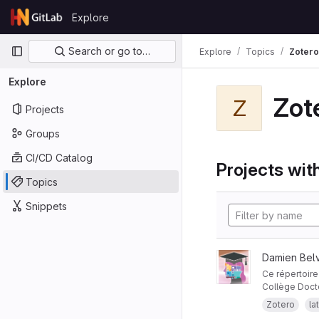
Skip to content
Explore
GitLab
Primary navigation
Search or go to…
Explore
Topics
Zotero
Explore
Zot
Z
Projects
Groups
CI/CD Catalog
Projects with
Topics
Snippets
Damien Bel
Ce répertoire
Collège Docto
présentation 
Zotero
la