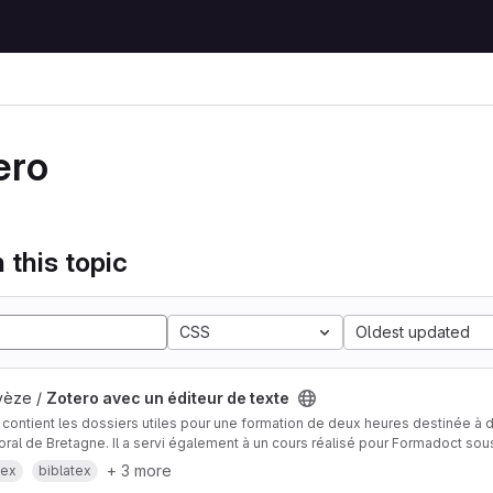
ero
 this topic
CSS
Oldest updated
vèze /
Zotero avec un éditeur de texte
 contient les dossiers utiles pour une formation de deux heures destinée à 
ral de Bretagne. Il a servi également à un cours réalisé pour Formadoct sous
est disponible en ligne à l'adresse
https://bibtex.dbelveze.fr
+ 3 more
tex
biblatex