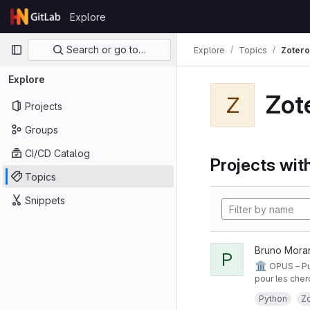
Skip to content
Explore
GitLab
Primary navigation
Search or go to…
Explore
Topics
Zotero
Explore
Zot
Z
Projects
Groups
CI/CD Catalog
Projects with
Topics
Snippets
Bruno Mora
P
🏛️
OPUS – Pu
pour les cher
(catalogues, 
Le projet rep
Python
Z
hébergement 