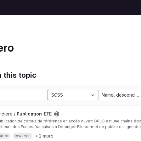
ero
 this topic
SCSS
Name, descending
ndiere /
Publication-EFE
blication de corpus de référence en accès ouvert OPUS est une chaîne édi
cheurs des Écoles françaises à l’étranger. Elle permet de publier en ligne d
notices, images, plans, textes, etc.) sous forme de sites Web statiques dura
ose sur une logique low tech : fichiers Markdown, transformation automat
+ 2 more
otero
low tech
GitLab.