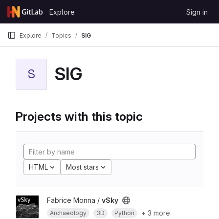
Skip to content
Explore
Sign in
GitLab
Explore
Topics
SIG
SIG
S
Projects with this topic
HTML
Most stars
Fabrice Monna /
vSky
+ 3 more
Archaeology
3D
Python