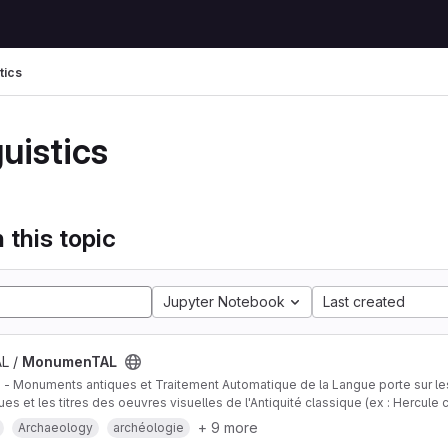
tics
uistics
 this topic
Jupyter Notebook
Last created
L /
MonumenTAL
 Monuments antiques et Traitement Automatique de la Langue porte sur le
es et les titres des oeuvres visuelles de l'Antiquité classique (ex : Hercule
'après les textes publiées en français et les textes antiques en grec ancien et
+ 9 more
Archaeology
archéologie
l'art et la linguistique et vise au repérage et à l'annotation automatiques de t