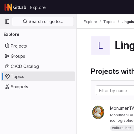
Skip to content
Explore
GitLab
Primary navigation
Search or go to…
Explore
Topics
Linguis
Explore
Ling
L
Projects
Groups
CI/CD Catalog
Projects with
Topics
Snippets
MonumenTA
MonumenTAL -
iconographiqu
de Milo ; ) d
cultural her...
l'histoire de 