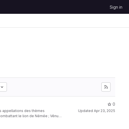
Sign in
0
s appellations des thèmes
Updated
Apr 23, 2025
 combattant le lion de Némée ; Vénus
 en latin. L'approche associe
extes grâce à des outils de traitement