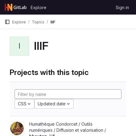
Skip to content
Explore
Sign in
GitLab
Explore
Topics
IIIF
IIIF
I
Projects with this topic
CSS
Updated date
Humathèque Condorcet / Outils
numériques / Diffusion et valorisation /