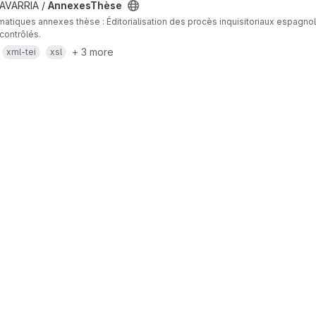
AVARRIA /
AnnexesThèse
rmatiques annexes thèse : Éditorialisation des procès inquisitoriaux espagnols
contrôlés.
+ 3 more
xml-tei
xsl