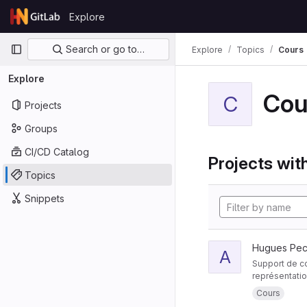
Skip to content
Explore
GitLab
Primary navigation
Search or go to…
Explore
Topics
Cours
Explore
Cou
C
Projects
Groups
CI/CD Catalog
Projects with
Topics
Snippets
Hugues Pec
A
Support de cou
représentation
Cours