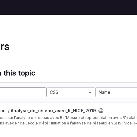
rs
 this topic
CSS
Name
out /
Analyse_de_reseau_avec_R_NICE_2019
rs sur l'analyse de réseau avec R ("Mesure et représentation avec R") elaboré pour
s avec R" de l'école d’été : Initiation à l’analyse de réseaux en SHS (Nice, 1-6