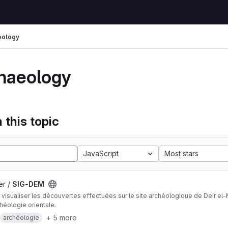
eology
haeology
 this topic
JavaScript
Most stars
er /
SIG-DEM
visualiser les découvertes effectuées sur le site archéologique de Deir el-Mé
chéologie orientale.
+ 5 more
archéologie