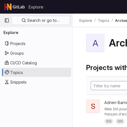
Skip to content
Explore
GitLab
Primary navigation
Search or go to…
Explore
Topics
Archa
Explore
Arc
A
Projects
Groups
CI/CD Catalog
Projects with
Topics
Snippets
Adrien Barri
S
Web SIG pour 
français d'ar
SIG
GIS