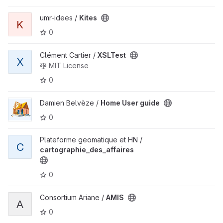
umr-idees /
Kites
K
0
Clément Cartier /
XSLTest
X
MIT License
0
Damien Belvèze /
Home User guide
0
Plateforme geomatique et HN /
C
cartographie_des_affaires
0
Consortium Ariane /
AMIS
A
0