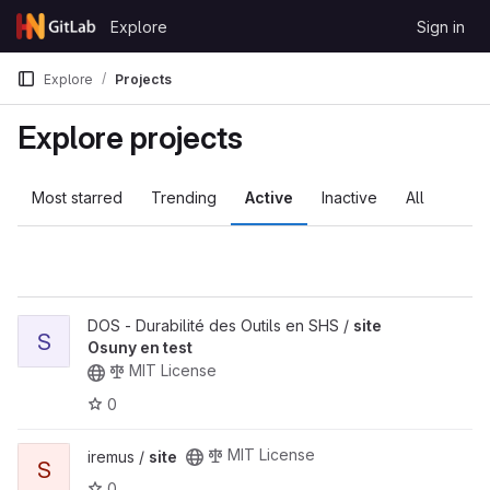
Skip to content
Explore
Sign in
GitLab
Explore
Projects
Explore projects
Most starred
Trending
Active
Inactive
All
DOS - Durabilité des Outils en SHS /
site
S
Osuny en test
MIT License
0
MIT License
iremus /
site
S
0