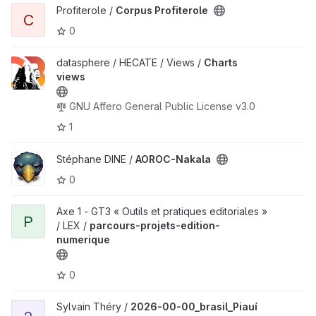
Profiterole /
Corpus Profiterole
C
0
datasphere / HECATE / Views /
Charts
views
GNU Affero General Public License v3.0
1
Stéphane DINE /
AOROC-Nakala
0
Axe 1 - GT3 « Outils et pratiques editoriales »
P
/ LEX /
parcours-projets-edition-
numerique
0
Sylvain Théry /
2026-00-00_brasil_Piauí