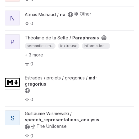
Other
Alexis Michaud /
na
N
0
Théotime de la Selle /
Paraphrasis
P
semantic sim...
textreuse
information ...
+ 3 more
0
Estrades / projets / gregorius /
md-
gregorius
0
Guillaume Wisniewski /
S
speech_representations_analysis
The Unlicense
0