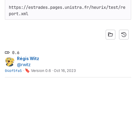
https://estrades.pages.unistra.fr/heurix/test/re
port.xml
0.6
Régis Witz
@rwitz
🔖
046f5fa5
·
Version 0.6
·
Oct 16, 2023