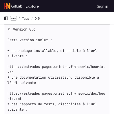
Skip to content
Explore
Sign in
GitLab
Tags
0.6
Show more breadcrumbs
🔖 Version 0.6

Cette version inclut :

* un package installable, disponible à l'url 
suivante :

https://estrades.pages.unistra.fr/heurix/heurix.
xar

* une documentation utilisateur, disponible à 
l'url suivante :

https://estrades.pages.unistra.fr/heurix/doc/heu
rix.xml

* des rapports de tests, disponibles à l'url 
suivante :
